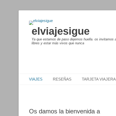
elviajesigue
Ya que estamos de paso dejemos huella. os invitamos a 
libres y estar más vivos que nunca
Menú principal
Saltar
VIAJES
RESEÑAS
TARJETA VIAJERA
al
contenido
Os damos la bienvenida a