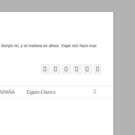
l tiempo no, y el mañana es ahora. Viajar nos hace mas
Facebook
Correo
WordPress
Pinterest
YouTube
Instagram
electrónico
Buscar
SPAÑA
Egipto-Clásico