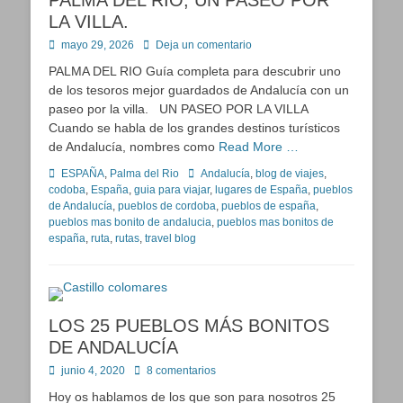
PALMA DEL RIO, UN PASEO POR
LA VILLA.
Publicado
mayo 29, 2026
Deja un comentario
en
PALMA DEL RIO Guía completa para descubrir uno
de los tesoros mejor guardados de Andalucía con un
paseo por la villa. UN PASEO POR LA VILLA
Cuando se habla de los grandes destinos turísticos
de Andalucía, nombres como
Read More …
Categorías
Etiquetas
ESPAÑA
,
Palma del Rio
Andalucía
,
blog de viajes
,
codoba
,
España
,
guia para viajar
,
lugares de España
,
pueblos
de Andalucía
,
pueblos de cordoba
,
pueblos de españa
,
pueblos mas bonito de andalucia
,
pueblos mas bonitos de
españa
,
ruta
,
rutas
,
travel blog
LOS 25 PUEBLOS MÁS BONITOS
DE ANDALUCÍA
Publicado
junio 4, 2020
8 comentarios
en
Hoy os hablamos de los que son para nosotros 25