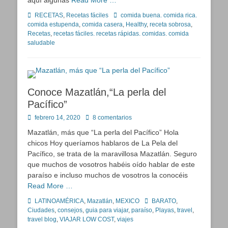
aquí algunas
Read More …
Categorías
Etiquetas
RECETAS
,
Recetas fáciles
comida buena. comida rica.
comida estupenda
,
comida casera
,
Healthy
,
receta sobrosa
,
Recetas
,
recetas fáciles. recetas rápidas. comidas. comida
saludable
Conoce Mazatlán,“La perla del
Pacífico”
Publicado
febrero 14, 2020
8 comentarios
en
Mazatlán, más que “La perla del Pacífico” Hola
chicos Hoy queríamos hablaros de La Pela del
Pacífico, se trata de la maravillosa Mazatlán. Seguro
que muchos de vosotros habéis oído hablar de este
paraíso e incluso muchos de vosotros la conocéis
Read More …
Categorías
Etiquetas
LATINOAMÉRICA
,
Mazatlán
,
MEXICO
BARATO
,
Ciudades
,
consejos
,
guia para viajar
,
paraíso
,
Playas
,
travel
,
travel blog
,
VIAJAR LOW COST
,
viajes