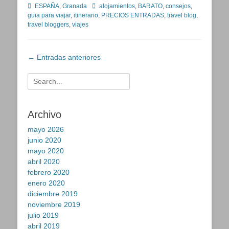
Categorías
Etiquetas
ESPAÑA
,
Granada
alojamientos
,
BARATO
,
consejos
,
guia para viajar
,
itinerario
,
PRECIOS ENTRADAS
,
travel blog
,
travel bloggers
,
viajes
Navegación
←
Entradas anteriores
de
entradas
Buscar:
Archivo
mayo 2026
junio 2020
mayo 2020
abril 2020
febrero 2020
enero 2020
diciembre 2019
noviembre 2019
julio 2019
abril 2019