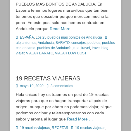
PUEBLOS MÁS BONITOS DE ANDALUCÍA. En
España tenemos lugares maravilloso que también
tenemos que descubrir porque merecen mucho la
pena. En este post solo nos hemos centrado en
Andalucía porque
Read More …
Categorías
Etiquetas
ESPAÑA
,
Los 25 pueblos más bonitos de Andalucía
alojamientos
,
Andalucía
,
BARATO
,
consejos
,
pueblos
,
pueblos
con encanto
,
pueblos de Andalucía
,
ruta
,
travel
,
travel blog
,
viajar
,
VIAJAR BARATO
,
VIAJAR LOW COST
19 RECETAS VIAJERAS
Publicado
mayo 19, 2020
3 comentarios
en
Hola chicos hoy os traemos un post de 19 recetas
viajeras para que os hagan transportar al pais de
origen, aunque por ahora no podamos viajar, si que
podemos cocinar y teletransportarnos con cada
sabor y aroma al lugar que
Read More …
Categorías
Etiquetas
19 recetas viajeras
,
RECETAS
19 recetas viajeras
,