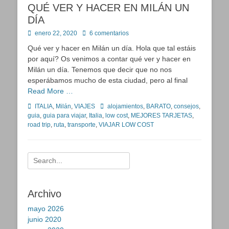
QUÉ VER Y HACER EN MILÁN UN
DÍA
Publicado
enero 22, 2020
6 comentarios
en
Qué ver y hacer en Milán un día. Hola que tal estáis
por aquí? Os venimos a contar qué ver y hacer en
Milán un día. Tenemos que decir que no nos
esperábamos mucho de esta ciudad, pero al final
Read More …
Categorías
Etiquetas
ITALIA
,
Milán
,
VIAJES
alojamientos
,
BARATO
,
consejos
,
guia
,
guia para viajar
,
Italia
,
low cost
,
MEJORES TARJETAS
,
road trip
,
ruta
,
transporte
,
VIAJAR LOW COST
Buscar:
Archivo
mayo 2026
junio 2020