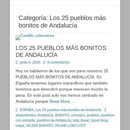
Categoría:
Los 25 pueblos más
bonitos de Andalucía
LOS 25 PUEBLOS MÁS BONITOS
DE ANDALUCÍA
Publicado
junio 4, 2020
8 comentarios
en
Hoy os hablamos de los que son para nosotros 25
PUEBLOS MÁS BONITOS DE ANDALUCÍA. En
España tenemos lugares maravilloso que también
tenemos que descubrir porque merecen mucho la
pena. En este post solo nos hemos centrado en
Andalucía porque
Read More …
Categorías
Etiquetas
ESPAÑA
,
Los 25 pueblos más bonitos de Andalucía
alojamientos
,
Andalucía
,
BARATO
,
consejos
,
pueblos
,
pueblos
con encanto
,
pueblos de Andalucía
,
ruta
,
travel
,
travel blog
,
viajar
,
VIAJAR BARATO
,
VIAJAR LOW COST