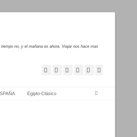
l tiempo no, y el mañana es ahora. Viajar nos hace mas
Facebook
Correo
WordPress
Pinterest
YouTube
Instagram
electrónico
Buscar
SPAÑA
Egipto-Clásico