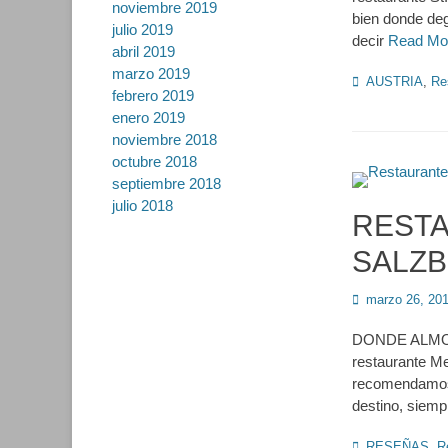
noviembre 2019
bien donde deg
julio 2019
decir
Read Mo
abril 2019
marzo 2019
Categorías
AUSTRIA
,
Re
febrero 2019
enero 2019
noviembre 2018
octubre 2018
septiembre 2018
julio 2018
RESTA
SALZ
Publicado
marzo 26, 20
en
DONDE ALMOR
restaurante Me
recomendamos 
destino, siem
Categorías
RESEÑAS
,
R