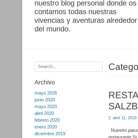
nuestro blog personal donde os
contamos todas nuestras
vivencias y aventuras alrededor
del mundo.
Buscar:
Catego
Archivo
RESTA
mayo 2026
junio 2020
SALZ
mayo 2020
abril 2020
Publicado
abril 11, 2019
febrero 2020
en
enero 2020
Nuestro paso p
diciembre 2019
restaurante St