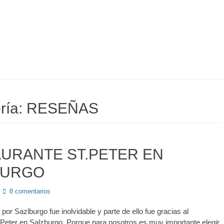
ría:
RESEÑAS
URANTE ST.PETER EN
BURGO
8 comentarios
or Sazlburgo fue inolvidable y parte de ello fue gracias al
.Peter en Salzburgo. Porque para nosotros es muy importante elegir