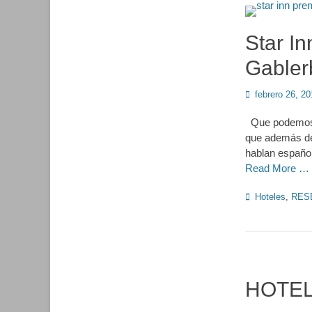
Star I
Gabler
Publicado
febrero 26, 2
en
Que podemos d
que además de
hablan españo
Read More …
Categorías
Hoteles
,
RES
HOTEL