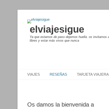
elviajesigue
Ya que estamos de paso dejemos huella. os invitamos a 
libres y estar más vivos que nunca
Menú principal
Saltar
VIAJES
RESEÑAS
TARJETA VIAJERA
al
contenido
Os damos la bienvenida a