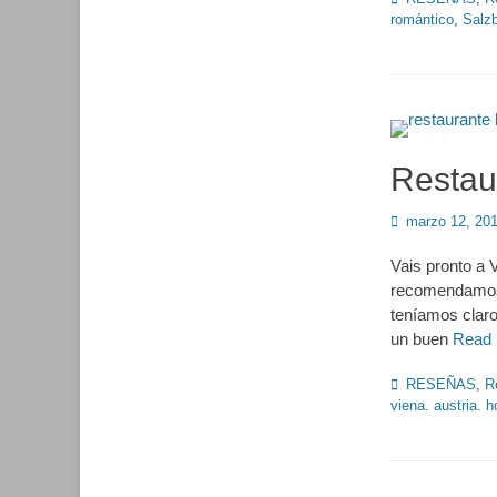
romántico
,
Salz
Restau
Publicado
marzo 12, 20
en
Vais pronto a 
recomendamos 
teníamos claro
un buen
Read
Categorías
RESEÑAS
,
R
viena. austria. h