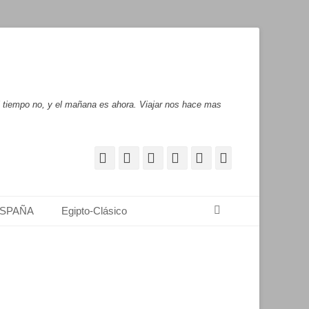
l tiempo no, y el mañana es ahora. Viajar nos hace mas
Facebook
Correo
WordPress
Pinterest
YouTube
Instagram
electrónico
Buscar
SPAÑA
Egipto-Clásico