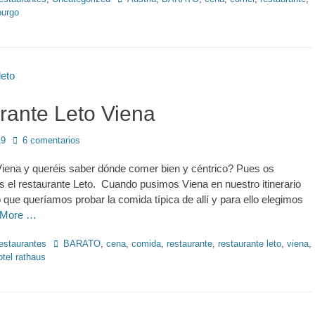
burgo
rante Leto Viena
19
6 comentarios
Viena y queréis saber dónde comer bien y céntrico? Pues os
el restaurante Leto. Cuando pusimos Viena en nuestro itinerario
 que queríamos probar la comida típica de allí y para ello elegimos
 More …
Etiquetas
estaurantes
BARATO
,
cena
,
comida
,
restaurante
,
restaurante leto
,
viena
,
otel rathaus