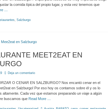
ustar la comida típica del propio lugar, y esta vez tenemos que
re …
staurantes
,
Salzburgo
URANTE MEET2EAT EN
BURGO
19
Deja un comentario
ZAR O CENAR EN SALZBURGO? Nos encantó cenar en el
et2eat en Salzburgo! Por eso hoy os contamos sobre él y os lo
altamente. Cada vez que estamos preparando un viaje a algún
pre buscamos que
Read More …
Etiquetas
estaurantes
,
Uncategorized
Austria
,
BARATO
,
cena
,
comer
,
restaurante
,