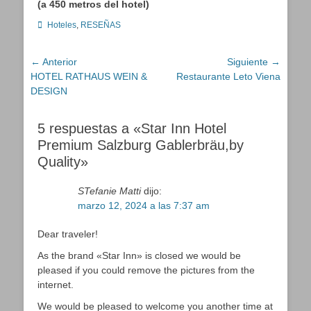
(a 450 metros del hotel)
Categorías
Hoteles
,
RESEÑAS
Navegación
← Anterior
Siguiente →
Entrada
Entrada
HOTEL RATHAUS WEIN &
Restaurante Leto Viena
de
anterior:
siguiente:
DESIGN
entradas
5 respuestas a «Star Inn Hotel
Premium Salzburg Gablerbräu,by
Quality»
STefanie Matti
dijo:
marzo 12, 2024 a las 7:37 am
Dear traveler!
As the brand «Star Inn» is closed we would be
pleased if you could remove the pictures from the
internet.
We would be pleased to welcome you another time at