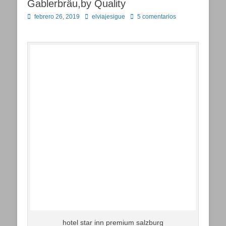
Gablerbräu,by Quality
Publicado
Autor
febrero 26, 2019
elviajesigue
5 comentarios
en
hotel star inn premium salzburg