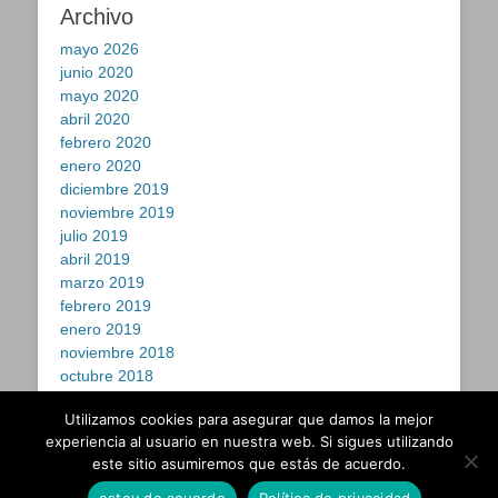
Archivo
mayo 2026
junio 2020
mayo 2020
abril 2020
febrero 2020
enero 2020
diciembre 2019
noviembre 2019
julio 2019
abril 2019
marzo 2019
febrero 2019
enero 2019
noviembre 2018
octubre 2018
septiembre 2018
Utilizamos cookies para asegurar que damos la mejor
julio 2018
experiencia al usuario en nuestra web. Si sigues utilizando
este sitio asumiremos que estás de acuerdo.
Copyright © 2026
elviajesigue
. Todos los derechos reservados.
estoy de acuerdo
Política de privacidad