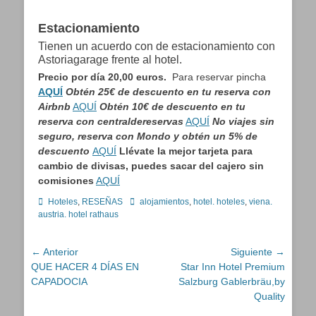
Estacionamiento
Tienen un acuerdo con de estacionamiento con
Astoriagarage frente al hotel.
Precio por día 20,00 euros.
Para reservar pincha
AQUÍ
Obtén 25€ de descuento en tu reserva con
Airbnb
AQUÍ
Obtén 10€ de descuento en tu
reserva con centraldereservas
AQUÍ
No viajes sin
seguro, reserva con Mondo y obtén un 5% de
descuento
AQ
UÍ
Llévate la mejor tarjeta para
cambio de divisas, puedes sacar del cajero sin
comisiones
AQUÍ
Categorías
Etiquetas
Hoteles
,
RESEÑAS
alojamientos
,
hotel. hoteles
,
viena.
austria. hotel rathaus
Navegación
← Anterior
Siguiente →
Entrada
Entrada
QUE HACER 4 DÍAS EN
Star Inn Hotel Premium
de
anterior:
siguiente:
CAPADOCIA
Salzburg Gablerbräu,by
entradas
Quality