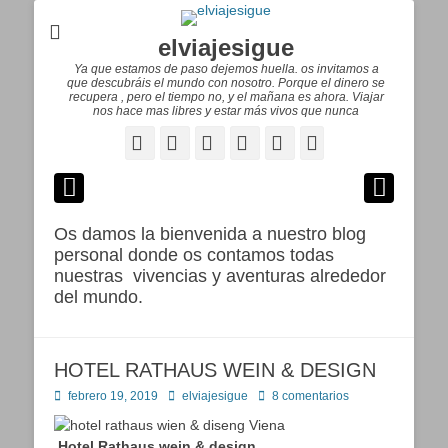
elviajesigue
Ya que estamos de paso dejemos huella. os invitamos a
que descubráis el mundo con nosotro. Porque el dinero se
recupera , pero el tiempo no, y el mañana es ahora. Viajar
nos hace mas libres y estar más vivos que nunca
Facebook
Correo
WordPress
Pinterest
YouTube
Instagram
electrónico
Os damos la bienvenida a nuestro blog
personal donde os contamos todas
nuestras vivencias y aventuras alrededor
del mundo.
HOTEL RATHAUS WEIN & DESIGN
Publicado
Autor
febrero 19, 2019
elviajesigue
8 comentarios
en
Hotel Rathaus wein & design