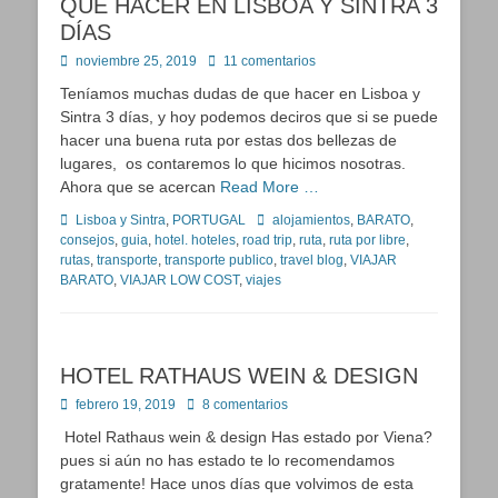
QUÉ HACER EN LISBOA Y SINTRA 3
DÍAS
Publicado
noviembre 25, 2019
11 comentarios
en
Teníamos muchas dudas de que hacer en Lisboa y
Sintra 3 días, y hoy podemos deciros que si se puede
hacer una buena ruta por estas dos bellezas de
lugares, os contaremos lo que hicimos nosotras.
Ahora que se acercan
Read More …
Categorías
Etiquetas
Lisboa y Sintra
,
PORTUGAL
alojamientos
,
BARATO
,
consejos
,
guia
,
hotel. hoteles
,
road trip
,
ruta
,
ruta por libre
,
rutas
,
transporte
,
transporte publico
,
travel blog
,
VIAJAR
BARATO
,
VIAJAR LOW COST
,
viajes
HOTEL RATHAUS WEIN & DESIGN
Publicado
febrero 19, 2019
8 comentarios
en
Hotel Rathaus wein & design Has estado por Viena?
pues si aún no has estado te lo recomendamos
gratamente! Hace unos días que volvimos de esta