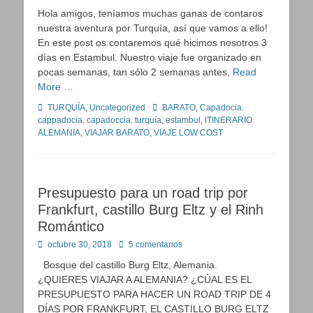
en
Hola amigos, teníamos muchas ganas de contaros
nuestra aventura por Turquía, así que vamos a ello!
En este post os contaremos qué hicimos nosotros 3
días en Estambul. Nuestro viaje fue organizado en
pocas semanas, tan sólo 2 semanas antes,
Read
More …
Categorías
Etiquetas
TURQUÍA
,
Uncategorized
BARATO
,
Capadocia.
cappadocia. capadoccia. turquía
,
estambul
,
ITINERARIO
ALEMANIA
,
VIAJAR BARATO
,
VIAJE LOW COST
Presupuesto para un road trip por
Frankfurt, castillo Burg Eltz y el Rinh
Romántico
Publicado
octubre 30, 2018
5 comentarios
en
Bosque del castillo Burg Eltz, Alemania.
¿QUIERES VIAJAR A ALEMANIA? ¿CÚAL ES EL
PRESUPUESTO PARA HACER UN ROAD TRIP DE 4
DÍAS POR FRANKFURT, EL CASTILLO BURG ELTZ