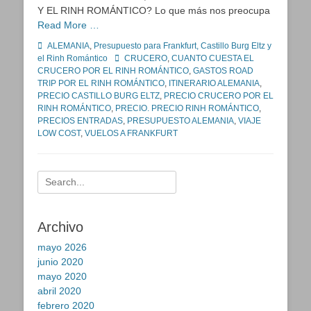
Y EL RINH ROMÁNTICO? Lo que más nos preocupa
Read More …
Categorías
ALEMANIA
,
Presupuesto para Frankfurt, Castillo Burg Eltz y
Etiquetas
el Rinh Romántico
CRUCERO
,
CUANTO CUESTA EL
CRUCERO POR EL RINH ROMÁNTICO
,
GASTOS ROAD
TRIP POR EL RINH ROMÁNTICO
,
ITINERARIO ALEMANIA
,
PRECIO CASTILLO BURG ELTZ
,
PRECIO CRUCERO POR EL
RINH ROMÁNTICO
,
PRECIO. PRECIO RINH ROMÁNTICO
,
PRECIOS ENTRADAS
,
PRESUPUESTO ALEMANIA
,
VIAJE
LOW COST
,
VUELOS A FRANKFURT
Buscar:
Archivo
mayo 2026
junio 2020
mayo 2020
abril 2020
febrero 2020