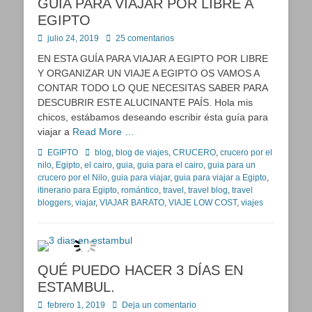
GUÍA PARA VIAJAR POR LIBRE A
EGIPTO
Publicado
julio 24, 2019
25 comentarios
en
EN ESTA GUÍA PARA VIAJAR A EGIPTO POR LIBRE
Y ORGANIZAR UN VIAJE A EGIPTO OS VAMOS A
CONTAR TODO LO QUE NECESITAS SABER PARA
DESCUBRIR ESTE ALUCINANTE PAÍS. Hola mis
chicos, estábamos deseando escribir ésta guía para
viajar a
Read More …
Categorías
Etiquetas
EGIPTO
blog
,
blog de viajes
,
CRUCERO
,
crucero por el
nilo
,
Egipto
,
el cairo
,
guia
,
guia para el cairo
,
guia para un
crucero por el Nilo
,
guia para viajar
,
guia para viajar a Egipto
,
itinerario para Egipto
,
romántico
,
travel
,
travel blog
,
travel
bloggers
,
viajar
,
VIAJAR BARATO
,
VIAJE LOW COST
,
viajes
QUÉ PUEDO HACER 3 DÍAS EN
ESTAMBUL.
Publicado
febrero 1, 2019
Deja un comentario