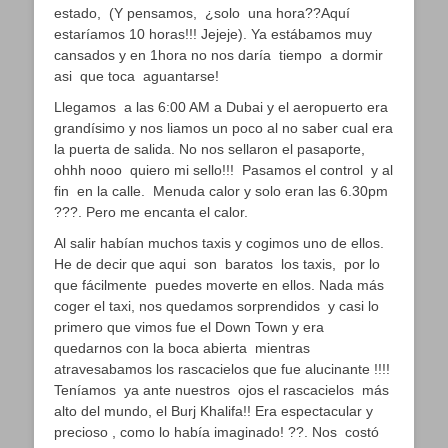
estado, (Y pensamos, ¿solo una hora??Aquí
estaríamos 10 horas!!! Jejeje). Ya estábamos muy
cansados y en 1hora no nos daría tiempo a dormir
asi que toca aguantarse!
Llegamos a las 6:00 AM a Dubai y el aeropuerto era
grandísimo y nos liamos un poco al no saber cual era
la puerta de salida. No nos sellaron el pasaporte,
ohhh nooo quiero mi sello!!! Pasamos el control y al
fin en la calle. Menuda calor y solo eran las 6.30pm
???. Pero me encanta el calor.
Al salir habían muchos taxis y cogimos uno de ellos.
He de decir que aqui son baratos los taxis, por lo
que fácilmente puedes moverte en ellos. Nada más
coger el taxi, nos quedamos sorprendidos y casi lo
primero que vimos fue el Down Town y era
quedarnos con la boca abierta mientras
atravesabamos los rascacielos que fue alucinante !!!!
Teníamos ya ante nuestros ojos el rascacielos más
alto del mundo, el Burj Khalifa!! Era espectacular y
precioso , como lo había imaginado! ??. Nos costó