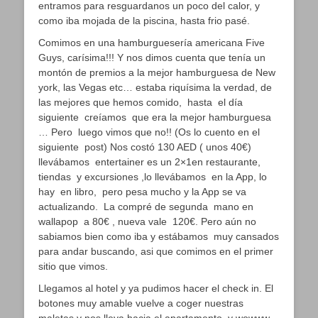
entramos para resguardanos un poco del calor, y
como iba mojada de la piscina, hasta frio pasé.
Comimos en una hamburguesería americana Five
Guys, carísima!!! Y nos dimos cuenta que tenía un
montón de premios a la mejor hamburguesa de New
york, las Vegas etc… estaba riquísima la verdad, de
las mejores que hemos comido, hasta el día
siguiente creíamos que era la mejor hamburguesa
… Pero luego vimos que no!! (Os lo cuento en el
siguiente post) Nos costó 130 AED ( unos 40€)
llevábamos entertainer es un 2×1en restaurante,
tiendas y excursiones ,lo llevábamos en la App, lo
hay en libro, pero pesa mucho y la App se va
actualizando. La compré de segunda mano en
wallapop a 80€ , nueva vale 120€. Pero aún no
sabiamos bien como iba y estábamos muy cansados
para andar buscando, asi que comimos en el primer
sitio que vimos.
Llegamos al hotel y ya pudimos hacer el check in. El
botones muy amable vuelve a coger nuestras