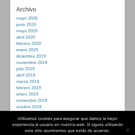
Archivo
mayo 2026
junio 2020
mayo 2020
abril 2020
febrero 2020
enero 2020
diciembre 2019
noviembre 2019
julio 2019
abril 2019
marzo 2019
febrero 2019
enero 2019
noviembre 2018
octubre 2018
septiembre 2018
Utilizamos cookies para asegurar que damos la mejor
julio 2018
experiencia al usuario en nuestra web. Si sigues utilizando
este sitio asumiremos que estás de acuerdo.