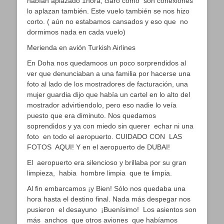
habían aplazado 1hora, claro como son conexiones
lo aplazan también. Este vuelo también se nos hizo
corto. ( aún no estabamos cansados y eso que no
dormimos nada en cada vuelo)
Merienda en avión Turkish Airlines
En Doha nos quedamoos un poco sorprendidos al
ver que denunciaban a una familia por hacerse una
foto al lado de los mostradores de facturación, una
mujer guardia dijo que había un cartel en lo alto del
mostrador advirtiendolo, pero eso nadie lo veía
puesto que era diminuto. Nos quedamos
soprendidos y ya con miedo sin querer echar ni una
foto en todo el aeropuerto. CUIDADO CON LAS
FOTOS AQUI! Y en el aeropuerto de DUBAI!
El aeropuerto era silencioso y brillaba por su gran
limpieza, habia hombre limpia que te limpia.
Al fin embarcamos ¡y Bien! Sólo nos quedaba una
hora hasta el destino final. Nada más despegar nos
pusieron el desayuno ¡Buenísimo! Los asientos son
más anchos que otros aviones que habíamos