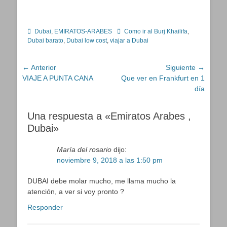
Categorías
Etiquetas
Dubai
,
EMIRATOS-ARABES
Como ir al Burj Khailifa
,
Dubai barato
,
Dubai low cost
,
viajar a Dubai
Navegación
← Anterior
Siguiente →
Entrada
Entrada
VIAJE A PUNTA CANA
Que ver en Frankfurt en 1
de
anterior:
siguiente:
día
entradas
Una respuesta a «Emiratos Arabes ,
Dubai»
María del rosario
dijo:
noviembre 9, 2018 a las 1:50 pm
DUBAI debe molar mucho, me llama mucho la
atención, a ver si voy pronto ?
Responder