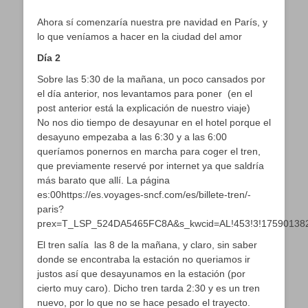
Ahora sí comenzaría nuestra pre navidad en París, y
lo que veníamos a hacer en la ciudad del amor
Día 2
Sobre las 5:30 de la mañana, un poco cansados por
el día anterior, nos levantamos para poner (en el
post anterior está la explicación de nuestro viaje)
No nos dio tiempo de desayunar en el hotel porque el
desayuno empezaba a las 6:30 y a las 6:00
queríamos ponernos en marcha para coger el tren,
que previamente reservé por internet ya que saldría
más barato que allí. La página
es:00https://es.voyages-sncf.com/es/billete-tren/-
paris?
prex=T_LSP_524DA5465FC8A&s_kwcid=AL!453!3!175901382
El tren salía las 8 de la mañana, y claro, sin saber
donde se encontraba la estación no queriamos ir
justos así que desayunamos en la estación (por
cierto muy caro). Dicho tren tarda 2:30 y es un tren
nuevo, por lo que no se hace pesado el trayecto.