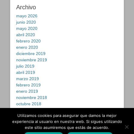
Archivo
mayo 2026
junio 2020
mayo 2020
abril 2020
febrero 2020
enero 2020
diciembre 2019
noviembre 2019
julio 2019
abril 2019
marzo 2019
febrero 2019
enero 2019
noviembre 2018
octubre 2018
septiembre 2018
Utilizamos cookies para asegurar que damos la mejor
julio 2018
experiencia al usuario en nuestra web. Si sigues utilizando
este sitio asumiremos que estás de acuerdo.