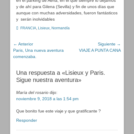
en el parking de Aena, en el que siempre lo dejamos
y de ahí para Gilena (Sevilla) y fin de unos días que
aunque con muchas adversidades, fueron fantásticos
y serán inolvidables
Categorías
FRANCIA
,
Lisieux, Normandía
Navegación
← Anterior
Siguiente →
Entrada
Entrada
Paris, Una nueva aventura
VIAJE A PUNTA CANA
de
anterior:
siguiente:
comenzaba.
entradas
Una respuesta a «Lisieux y Paris.
Sigue nuestra aventura»
María del rosario
dijo:
noviembre 9, 2018 a las 1:54 pm
Que bonito fue este viaje y que gratificante ?
Responder