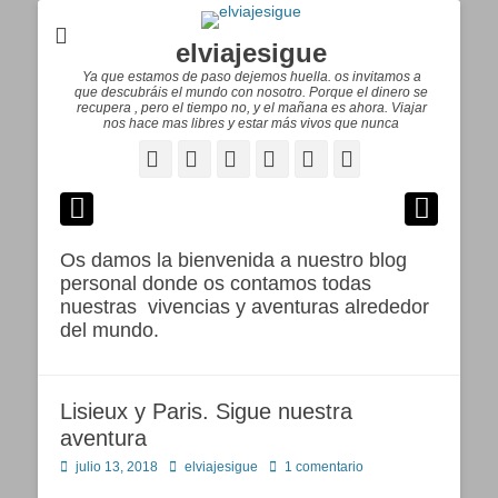
elviajesigue
Ya que estamos de paso dejemos huella. os invitamos a
que descubráis el mundo con nosotro. Porque el dinero se
recupera , pero el tiempo no, y el mañana es ahora. Viajar
nos hace mas libres y estar más vivos que nunca
Facebook
Correo
WordPress
Pinterest
YouTube
Instagram
electrónico
Os damos la bienvenida a nuestro blog
personal donde os contamos todas
nuestras vivencias y aventuras alrededor
del mundo.
Lisieux y Paris. Sigue nuestra
aventura
Publicado
Autor
julio 13, 2018
elviajesigue
1 comentario
en