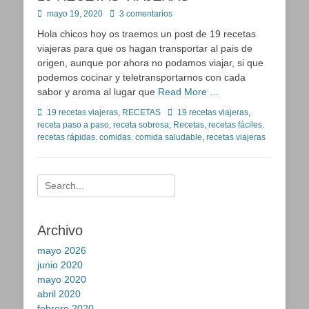
Publicado
mayo 19, 2020
3 comentarios
en
Hola chicos hoy os traemos un post de 19 recetas
viajeras para que os hagan transportar al pais de
origen, aunque por ahora no podamos viajar, si que
podemos cocinar y teletransportarnos con cada
sabor y aroma al lugar que
Read More …
Categorías
Etiquetas
19 recetas viajeras
,
RECETAS
19 recetas viajeras
,
receta paso a paso
,
receta sobrosa
,
Recetas
,
recetas fáciles.
recetas rápidas. comidas. comida saludable
,
recetas viajeras
Buscar:
Archivo
mayo 2026
junio 2020
mayo 2020
abril 2020
febrero 2020