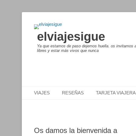
elviajesigue
Ya que estamos de paso dejemos huella. os invitamos a 
libres y estar más vivos que nunca
Menú principal
Saltar
VIAJES
RESEÑAS
TARJETA VIAJERA
al
contenido
Os damos la bienvenida a