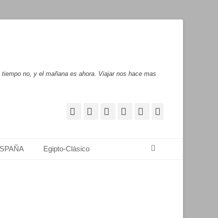
l tiempo no, y el mañana es ahora. Viajar nos hace mas
Facebook
Correo
WordPress
Pinterest
YouTube
Instagram
electrónico
Buscar
SPAÑA
Egipto-Clásico