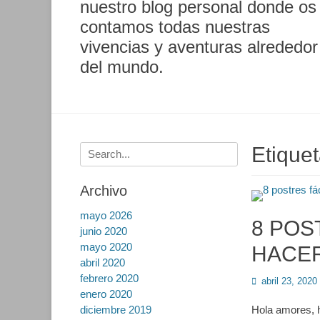
nuestro blog personal donde os
contamos todas nuestras
vivencias y aventuras alrededor
del mundo.
Buscar:
Etique
Archivo
mayo 2026
8 POS
junio 2020
mayo 2020
HACER
abril 2020
febrero 2020
Publicado
abril 23, 2020
enero 2020
en
diciembre 2019
Hola amores, h