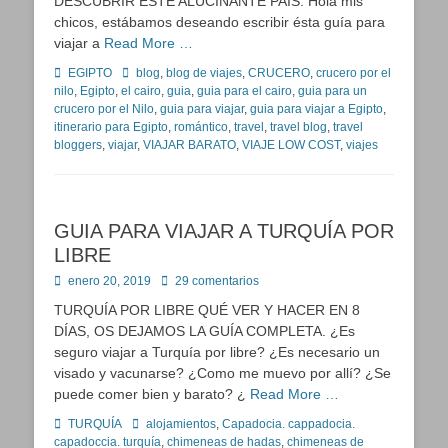
DESCUBRIR ESTE ALUCINANTE PAÍS. Hola mis
chicos, estábamos deseando escribir ésta guía para
viajar a
Read More …
Categorías
Etiquetas
EGIPTO
blog
,
blog de viajes
,
CRUCERO
,
crucero por el
nilo
,
Egipto
,
el cairo
,
guia
,
guia para el cairo
,
guia para un
crucero por el Nilo
,
guia para viajar
,
guia para viajar a Egipto
,
itinerario para Egipto
,
romántico
,
travel
,
travel blog
,
travel
bloggers
,
viajar
,
VIAJAR BARATO
,
VIAJE LOW COST
,
viajes
GUIA PARA VIAJAR A TURQUÍA POR
LIBRE
Publicado
enero 20, 2019
29 comentarios
en
TURQUÍA POR LIBRE QUÉ VER Y HACER EN 8
DÍAS, OS DEJAMOS LA GUÍA COMPLETA. ¿Es
seguro viajar a Turquía por libre? ¿Es necesario un
visado y vacunarse? ¿Como me muevo por allí? ¿Se
puede comer bien y barato? ¿
Read More …
Categorías
Etiquetas
TURQUÍA
alojamientos
,
Capadocia. cappadocia.
capadoccia. turquía
,
chimeneas de hadas
,
chimeneas de