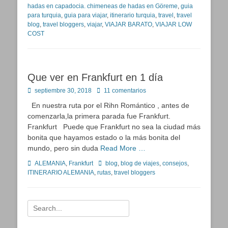
hadas en capadocia. chimeneas de hadas en Göreme
,
guia
para turquia
,
guia para viajar
,
itinerario turquia
,
travel
,
travel
blog
,
travel bloggers
,
viajar
,
VIAJAR BARATO
,
VIAJAR LOW
COST
Que ver en Frankfurt en 1 día
Publicado
septiembre 30, 2018
11 comentarios
en
En nuestra ruta por el Rihn Romántico , antes de
comenzarla,la primera parada fue Frankfurt.
Frankfurt Puede que Frankfurt no sea la ciudad más
bonita que hayamos estado o la más bonita del
mundo, pero sin duda
Read More …
Categorías
Etiquetas
ALEMANIA
,
Frankfurt
blog
,
blog de viajes
,
consejos
,
ITINERARIO ALEMANIA
,
rutas
,
travel bloggers
Buscar: