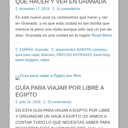
QUÉ HACER Y VER EN GRANADA
Publicado
diciembre 17, 2019
10 comentarios
en
En este nuevo post os contaremos qué hacer y ver
en Granada, y es que esta ciudad es tan bonita que
merece la pena una visita aunque sólo sea un par de
días. Granada es una ciudad en la región
Read More
…
Categorías
Etiquetas
ESPAÑA
,
Granada
alojamientos
,
BARATO
,
consejos
,
guia para viajar
,
itinerario
,
PRECIOS ENTRADAS
,
travel blog
,
travel bloggers
,
viajes
GUÍA PARA VIAJAR POR LIBRE A
EGIPTO
Publicado
julio 24, 2019
25 comentarios
en
EN ESTA GUÍA PARA VIAJAR A EGIPTO POR LIBRE
Y ORGANIZAR UN VIAJE A EGIPTO OS VAMOS A
CONTAR TODO LO QUE NECESITAS SABER PARA